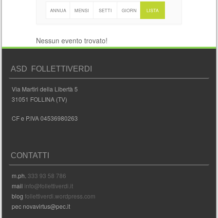
ANNUA
MENSI
SETTI
GIORN
LISTA
LE
LE
MANAL
ALIERO
Nessun evento trovato!
E
ASD FOLLETTIVERDI
Via Martiri della Libertà 5
31051 FOLLINA (TV)
CF e P.IVA 04536980263
CONTATTI
m.ph.
333 93 58 786
mail
info@follettiverdi.it
blog
follettiverdi.wordpress.com
pec novavirtus@pec.it