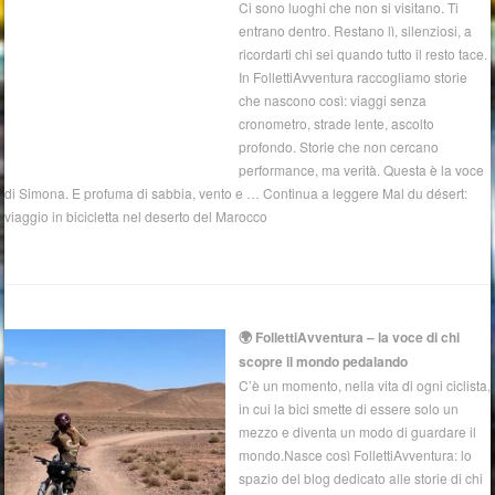
Ci sono luoghi che non si visitano. Ti
entrano dentro. Restano lì, silenziosi, a
ricordarti chi sei quando tutto il resto tace.
In FollettiAvventura raccogliamo storie
che nascono così: viaggi senza
cronometro, strade lente, ascolto
profondo. Storie che non cercano
performance, ma verità. Questa è la voce
di Simona. E profuma di sabbia, vento e … Continua a leggere Mal du désert:
viaggio in bicicletta nel deserto del Marocco
🌍 FollettiAvventura – la voce di chi
scopre il mondo pedalando
C’è un momento, nella vita di ogni ciclista,
in cui la bici smette di essere solo un
mezzo e diventa un modo di guardare il
mondo.Nasce così FollettiAvventura: lo
spazio del blog dedicato alle storie di chi