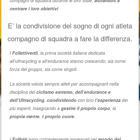
compagni di squadra durante le loro sfide,
aiutandoli a
centrare i loro obiettivi
.
E’ la condivisione del sogno di ogni atleta
compagno di squadra a fare la differenza.
I
Follettiverdi
, la prima società italiana dedicata
all’ultracycling e all’endurance stanno crescendo, sia come
forza del gruppo, sia come singoli.
La società valuta sempre atleti per accompagnarli nella
disciplina del
ciclismo estremo, dell’endurance e
dell’Ultracycling
,
condividendo
con loro
l’esperienza
dei
più esperti, insegnando a
gestire il proprio corpo
, la
propria mente
, il
proprio cuore
.
I
Folletti
sono costantemente impegnati nel
mondo del