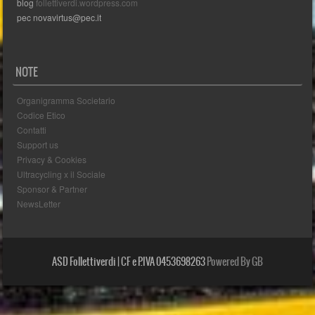
blog
follettiverdi.wordpress.com
pec novavirtus@pec.it
NOTE
Organigramma Societario
Codice Etico
Contatti
Support us
Privacy & Cookies
Ultracycling x il Sociale
Sponsor & Partner
NewsLetter
ASD Follettiverdi | CF e P.IVA 0453698263
Powered By GB