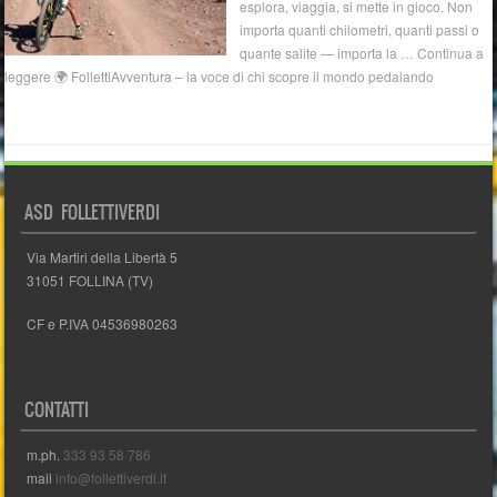
esplora, viaggia, si mette in gioco. Non
importa quanti chilometri, quanti passi o
quante salite — importa la … Continua a
leggere 🌍 FollettiAvventura – la voce di chi scopre il mondo pedalando
ASD FOLLETTIVERDI
Via Martiri della Libertà 5
31051 FOLLINA (TV)
CF e P.IVA 04536980263
CONTATTI
m.ph.
333 93 58 786
mail
info@follettiverdi.it