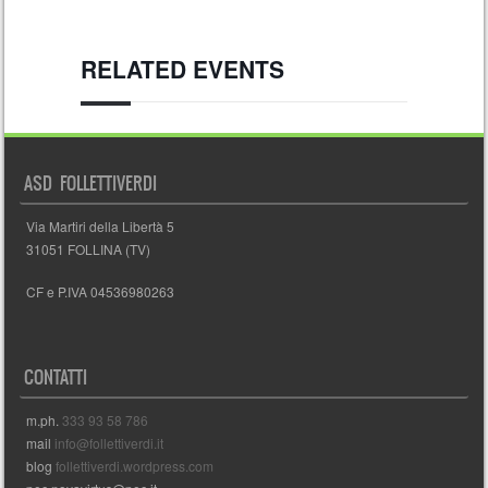
RELATED EVENTS
ASD FOLLETTIVERDI
Via Martiri della Libertà 5
31051 FOLLINA (TV)
CF e P.IVA 04536980263
CONTATTI
m.ph.
333 93 58 786
mail
info@follettiverdi.it
blog
follettiverdi.wordpress.com