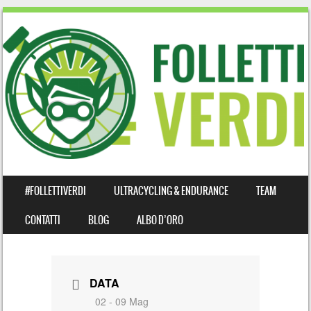
SKIP TO CONTENT
#FOLLETTIVERDI
ULTRACYCLING & ENDURANCE
TEAM
MENU
CONTATTI
BLOG
ALBO D’ORO
DATA
02 - 09 Mag